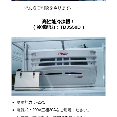
※別途ご相談を承ります｡
高性能冷凍機！
（ 冷凍能力：TDJS50D ）
冷凍能力：-25℃
電源式：200V三相30Aをご用意ください。