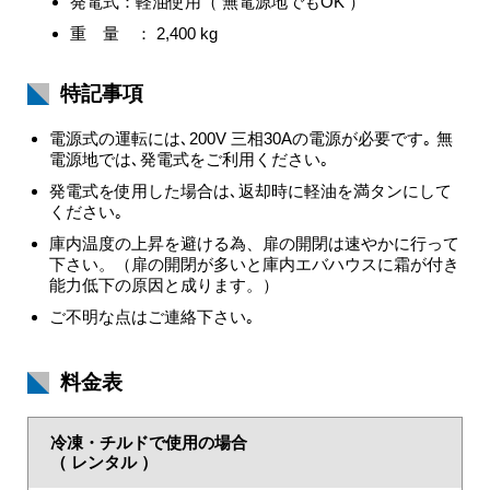
発電式：軽油使用（ 無電源地でもOK ）
重 量 ： 2,400 kg
特記事項
電源式の運転には､200V 三相30Aの電源が必要です｡ 無
電源地では､発電式をご利用ください｡
発電式を使用した場合は､返却時に軽油を満タンにして
ください｡
庫内温度の上昇を避ける為、扉の開閉は速やかに行って
下さい。（扉の開閉が多いと庫内エバハウスに霜が付き
能力低下の原因と成ります。）
ご不明な点はご連絡下さい｡
料金表
冷凍・チルドで使用の場合
（ レンタル ）